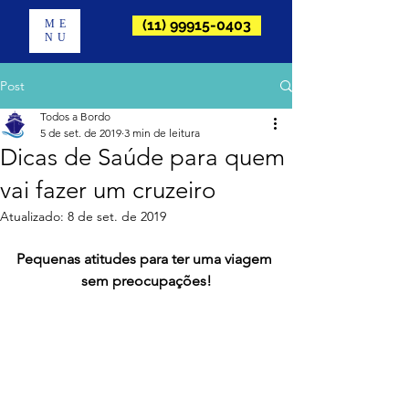
(11) 99915-0403
ME
NU
Post
Todos a Bordo
5 de set. de 2019
3 min de leitura
Dicas de Saúde para quem
vai fazer um cruzeiro
Atualizado:
8 de set. de 2019
Pequenas atitudes para ter uma viagem 
sem preocupações!