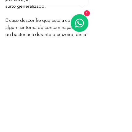
surto generalizado. 
1
E caso desconfie que esteja com 
algum sintoma de contaminação viral 
ou bacteriana durante o cruzeiro, dirija-
se diretamente ao Centro Médico do 
navio. Todos os cruzeiros possuem 
uma equipe médica a bordo 24 horas 
por dia, disponível para realizar check-
ups específicos para qualquer doença 
contagiosa. 
Com essas pequenas atitudes você 
pode viajar sem preocupações e curtir 
sua viagem!
E vamos Todos a Bordo!