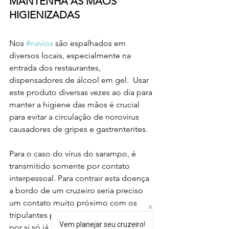
MANTENHA AS MÃOS 
HIGIENIZADAS
Nos 
#navios
 são espalhados em 
diversos locais, especialmente na 
entrada dos restaurantes,  
dispensadores de álcool em gel.  Usar 
este produto diversas vezes ao dia para 
manter a higiene das mãos é crucial 
para evitar a circulação de norovírus 
causadores de gripes e gastrenterites. 
Para o caso do vírus do sarampo, é 
transmitido somente por contato 
interpessoal. Para contrair esta doença 
a bordo de um cruzeiro seria preciso 
um contato muito próximo com os 
tripulantes portadores do vírus, o que 
Vem planejar seu cruzeiro!
por si só já minimiza os riscos de um 