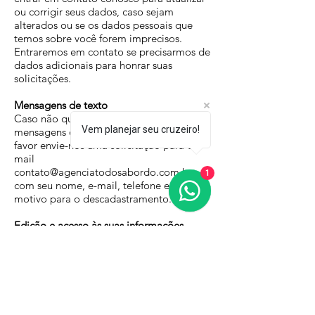
ou corrigir seus dados, caso sejam
alterados ou se os dados pessoais que
temos sobre você forem imprecisos.
Entraremos em contato se precisarmos de
dados adicionais para honrar suas
solicitações.
Mensagens de texto
Caso não queira mais receber nossas
Vem planejar seu cruzeiro!
mensagens de texto ou whatsapp, por
favor envie-nos uma solicitação para o e-
mail
contato@agenciatodosabordo.com.br
1
com seu nome, e-mail, telefone e o
motivo para o descadastramento.
Edição e acesso às suas informações
SE desejar modificar, corrigir ou excluir
suas informações, entre em contato
conosco nos enviando sua solicitação no
e-mail
contato@agenciatodosabordo.com.br
. Se
você nos pedir para excluir suas