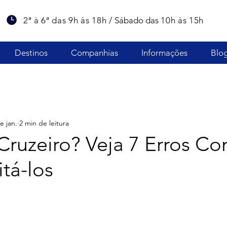
2ª à 6ª das 9h às 18h /
Sábado das
10h às 15h
Destinos
Companhias
Informações
Blo
e jan.
2 min de leitura
Cruzeiro? Veja 7 Erros C
tá-los