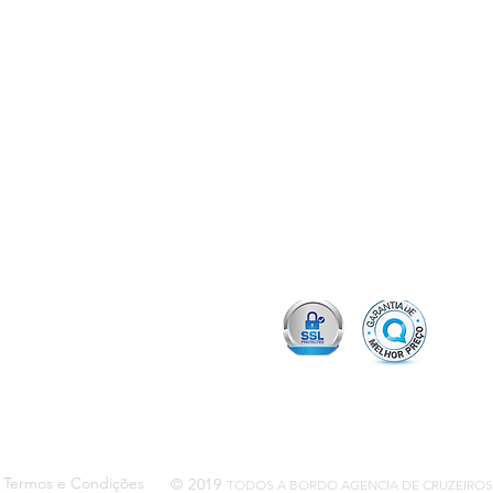
site
IGA NAS
protegido
EDES SOCIAIS
Idade mínima para se fazer
Iten
um cruzeiro
Viag
Termos e Condições
© 2019
TODO
S A BORDO AGENCIA DE CRUZEIROS