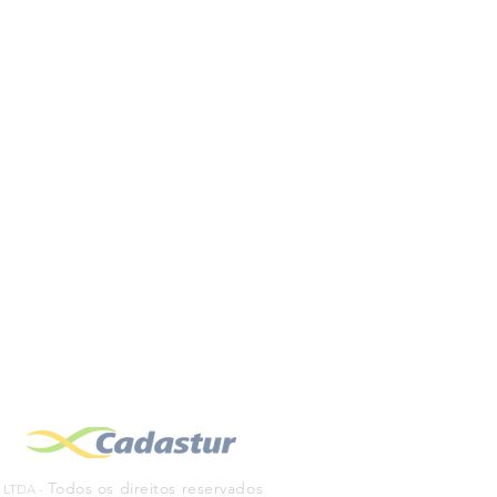
solicite uma
cotação
COTAÇÃO
s Proibidos em uma
em de Navio!
Todos os direitos reservados
 LT
DA
-