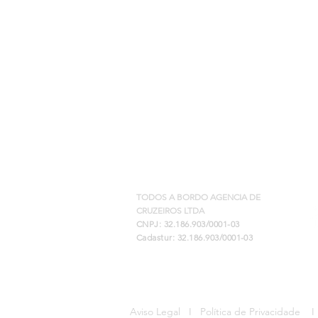
Todos a
S
bordo
R
TODOS A BORDO AGENCIA DE
CRUZEIROS LTDA
CNPJ: 32.186.903/0001-03
Quais custos extras posso ter
Cadastur: 32.186.903/0001-03
em um cruzeiro?
Aviso Legal
I
Política de Privacidade
I