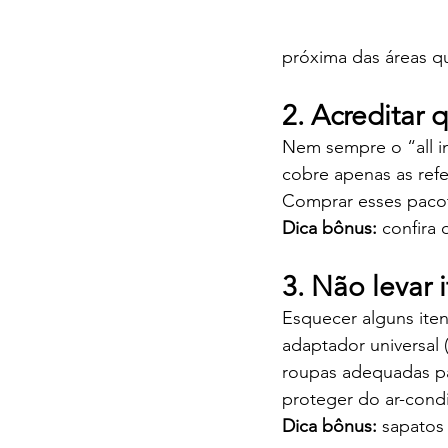
próxima das áreas qu
2. Acreditar 
Nem sempre o “all in
cobre apenas as refe
Comprar esses pacot
Dica bônus:
 confira
3. Não levar 
Esquecer alguns ite
adaptador universal 
roupas adequadas par
proteger do ar-cond
Dica bônus:
 sapatos