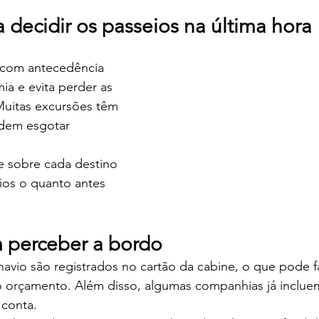
a decidir os passeios na última hora
s com antecedência 
a e evita perder as 
Muitas excursões têm 
odem esgotar 
e sobre cada destino 
ios o quanto antes 
m perceber a bordo
avio são registrados no cartão da cabine, o que pode f
o orçamento. Além disso, algumas companhias já incluem
conta.