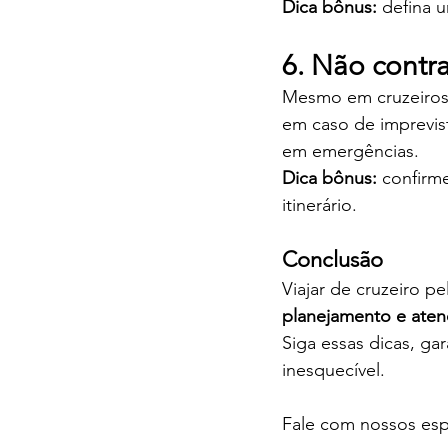
Dica bônus:
 defina 
6. Não contr
Mesmo em cruzeiros,
em caso de imprevist
em emergências.
Dica bônus:
 confirm
itinerário.
Conclusão
Viajar de cruzeiro p
planejamento e aten
Siga essas dicas, g
inesquecível.
Fale com nossos esp