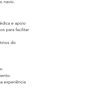
o navio.
édica e apoio 
 para facilitar 
tinos do 
m 
mento.
a experiência 