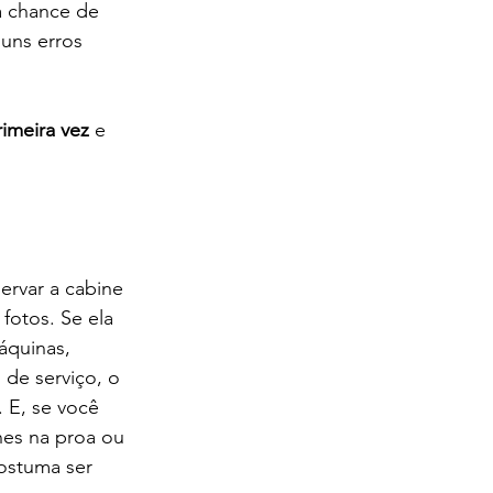
a chance de 
uns erros 
rimeira vez
 e 
rvar a cabine 
fotos. Se ela 
áquinas, 
 de serviço, o 
 E, se você 
nes na proa ou 
ostuma ser 