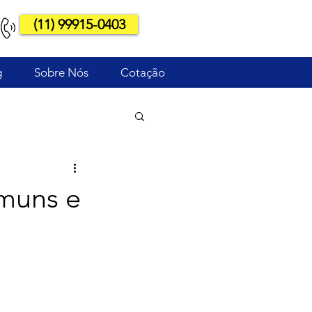
(11) 99915-0403
g
Sobre Nós
Cotação
omuns e