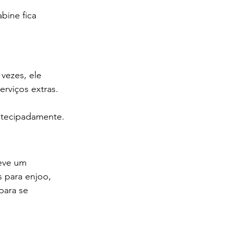
abine fica 
vezes, ele 
rviços extras. 
antecipadamente.
eve um 
 para enjoo, 
para se 